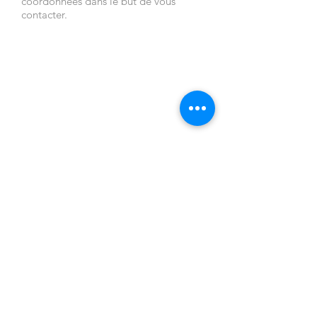
coordonnées dans le but de vous
contacter.
NOUS
NOS
CONTACTER
PRODUITS
ADRESSE DU
Pergolas
SHOWROOM
Stores extérieurs
Place léontine vibert
Grands parasols
73200 ALBERTVILLE
Pergolas
HORAIRES D'OUVERTUR
bioclimatiques
E
Fermeture en
Du lundi au
verre
vendredi de 8h00 à
Paravents et
19h00 - Samedi
gardes-corps
8h00 à 12h00 et
Mobiliers