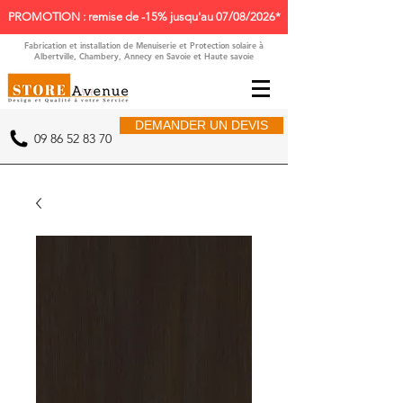
PROMOTION : remise de -15% jusqu'au 07/08/2026*
Fabrication et installation de Menuiserie et Protection solaire à
Albertville, Chambery, Annecy en Savoie et Haute savoie
DEMANDER UN DEVIS
09 86 52 83 70