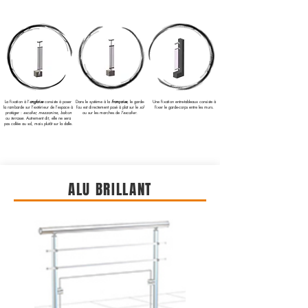
La fixation à l’
anglaise
consiste à poser
Dans le système à la
française
, le garde-
Une fixation entre-tableaux consiste à
la rambarde sur l’extérieur de l’espace à
fou est directement posé à plat sur le
sol
fixer le garde-corps entre les murs.
protéger :
escalier, mezzanine, balcon
ou sur les marches de
l’escalier
.
ou
terrasse
. Autrement dit, elle ne sera
pas collée au sol, mais plutôt sur la dalle.
ALU BRILLANT