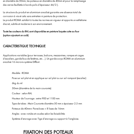
en diamètre de 50mm, les poteaux en diamètre de 40mm et pour le remplissage
des verres feuilletés à bords polis d’épaisseur 44/2 ).
La structure du produit en aluminium anodisé garantie une absence total de
corrosion à vie et cela sans entretien ni peinture de protection.
Le produit ROMA satisfait à toutes les normes en vigueur et apporte un esthétisme
discret, subtile et moderne à son environnement.
Toute les couleurs du RAL sont disponibles en peinture laquée cuite au four
(option ajoutant un coût)
CARACTERISTIQUE TECHNIQUE
Applications variables (pour terrasses, balcons, mezzanines, rampes et cages
d’escaliers, garde-fous de fenêtres, etc…)​. Un garde-corps ROMA en aluminium
anodisé 16 microns système Diffbat.
Modèle : ROMA
Pose sur sol plat et en applique sur sol plat ou sur sol rampant (escalier)
6kg du ml
50mm (diamètre de la main courante)
Couleur : selon RAL
Hauteur de l’ouvrage : entre 900 et 1100 mm
Type de tubes : Main Courante diamètre 50 mm x épaisseur 2.5 mm
Poteaux de 40mm+ Parecloses + 8 lisses de 16mm
Angles : avec rotules et coudes selon les faisabilités
Système d’encrage avec Tige d’encrage ou support à l’anglaise.
FIXATION DES POTEAUX