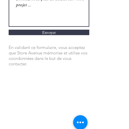
Envoyer
En validant ce formulaire, vous acceptez
que Store Avenue mémorise et utilise vos
coordonnées dans le but de vous
contacter.
NOUS
NOS
CONTACTER
PRODUITS