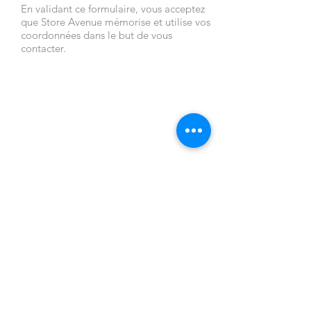
En validant ce formulaire, vous acceptez
que Store Avenue mémorise et utilise vos
coordonnées dans le but de vous
contacter.
NOUS
NOS
CONTACTER
PRODUITS
ADRESSE DU
Pergolas
SHOWROOM
Stores extérieurs
Place léontine vibert
Grands parasols
73200 ALBERTVILLE
Pergolas
HORAIRES D'OUVERTUR
bioclimatiques
E
Fermeture en
Du lundi au
verre
vendredi de 8h00 à