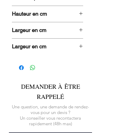
3,7 KG
Hauteur en cm
83
Largeur en cm
49
Largeur en cm
54
DEMANDER À ÊTRE
RAPPELÉ
Une question, une demande de rendez-
vous pour un devis ?
Un conseiller vous recontactera
rapidement (48h max)