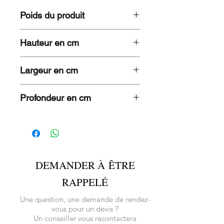
Poids du produit
3,6 KG
Hauteur en cm
77
Largeur en cm
43
Profondeur en cm
40
DEMANDER À ÊTRE
RAPPELÉ
Une question, une demande de rendez-
vous pour un devis ?
Un conseiller vous recontactera