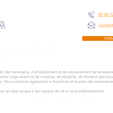
09 86 5
ADRESSE DU SHOWROOM
Place léontine vibert
contac
73200 ALBERTVILLE
DEM
HORAIRES D'OUVERTURE
undi au vendredi de 8h00 à 19h00 -
di 8h00 à 12h00 et l'aprés-midi sur
ez-vous
n de menuiserie, d'ameublement et de recouvrement de terrasse e
notre large sélection de meubles, de pergolas, de stores et grand p
ieur. Nous réalisons également la fourniture et la pose des menuiseri
r un style unique à leur espace de vie et leurs établissements.
 droits réservés I
Mentions légales
I
Politique de confidentialité
I
FAQ
I
A pr