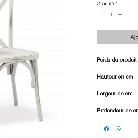
Quantité
*
Ajo
Poids du produit
2,7 KG
Hauteur en cm
86
Largeur en cm
43
Profondeur en c
47