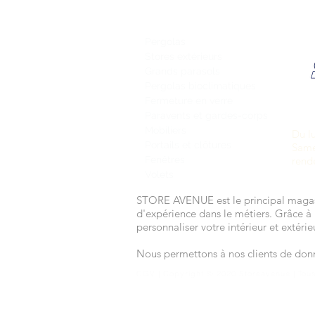
Pergolas
Stores extérieurs
Grands parasols
Pergolas bioclimatiques
Fermeture en verre
Paravents et gardes-corps
Mobiliers
Du l
Portails et clôtures
Same
Fenêtres
rend
Volets
STORE AVENUE est le principal magasi
d'expérience dans le métiers. Grâce à 
personnaliser votre intérieur et extér
Nous permettons à nos clients de donne
CGV | Copyright © 2020 Storeavenue | Tous