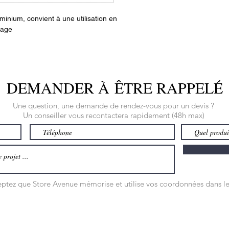
minium, convient à une utilisation en
tage
DEMANDER À ÊTRE RAPPELÉ
Une question, une demande de rendez-vous pour un devis ?
Un conseiller vous recontactera rapidement (48h max)
ceptez que Store Avenue mémorise et utilise vos coordonnées dans le
NOTRE MAGASIN
NOUS CO