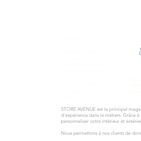
NOS PRODUITS
Pergolas
Stores extérieurs
Grands parasols
Pergolas bioclimatiques
Fermeture en verre
Paravents et gardes-corps
Mobiliers
Du l
Portails et clôtures
Same
Fenêtres
rend
Volets
STORE AVENUE est le principal magasi
d'expérience dans le métiers. Grâce à 
personnaliser votre intérieur et extér
Nous permettons à nos clients de donne