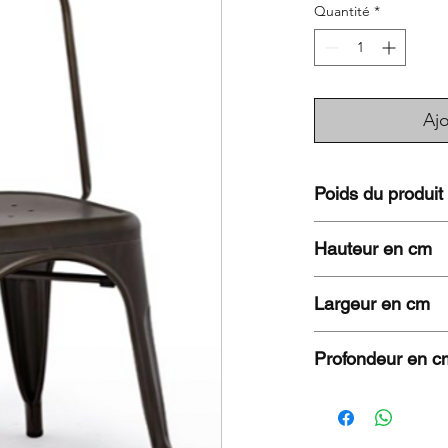
Quantité
*
Ajo
Poids du produit
5,4 KG
Hauteur en cm
87
Largeur en cm
45
Profondeur en c
47