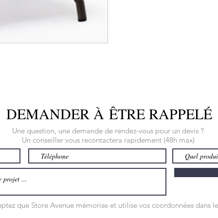
DEMANDER À ÊTRE RAPPELÉ
Une question, une demande de rendez-vous pour un devis ?
Un conseiller vous recontactera rapidement (48h max)
ceptez que Store Avenue mémorise et utilise vos coordonnées dans le