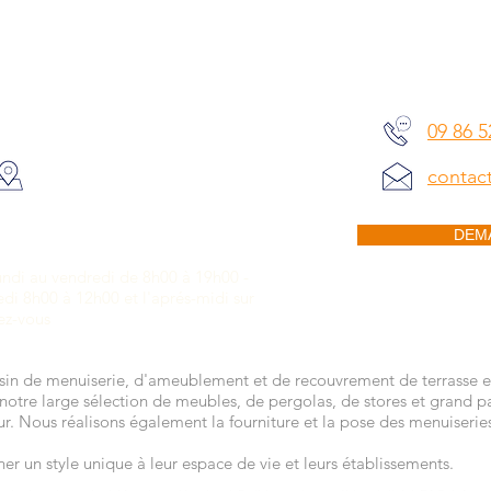
NOTRE MAGASIN
NOUS CO
09 86 5
ADRESSE DU SHOWROOM
Place léontine vibert
contac
73200 ALBERTVILLE
DEM
HORAIRES D'OUVERTURE
undi au vendredi de 8h00 à 19h00 -
di 8h00 à 12h00 et l'aprés-midi sur
ez-vous
n de menuiserie, d'ameublement et de recouvrement de terrasse e
notre large sélection de meubles, de pergolas, de stores et grand p
ieur. Nous réalisons également la fourniture et la pose des menuiseri
r un style unique à leur espace de vie et leurs établissements.