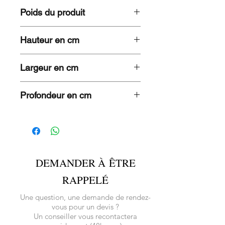
Poids du produit
4.7 KG
Hauteur en cm
87
Largeur en cm
45
Profondeur en cm
47
DEMANDER À ÊTRE
RAPPELÉ
Une question, une demande de rendez-
vous pour un devis ?
Un conseiller vous recontactera