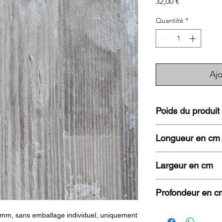
Prix
32,00 €
Quantité
*
Ajo
Poids du produit
KG
Longueur en cm
70
Largeur en cm
70
Profondeur en c
2,5
mm, sans emballage individuel, uniquement