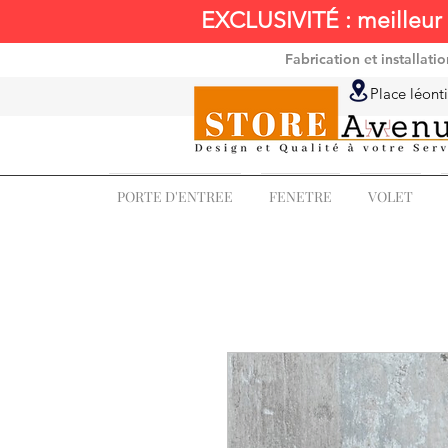
EXCLUSIVITÉ : meilleur 
Fabrication et installat
Place léonti
PORTE D'ENTREE
FENETRE
VOLET