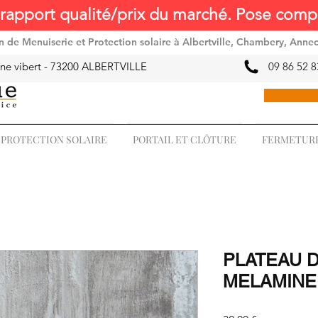
rapport qualité/prix du marché. Pose compr
ion de Menuiserie et Protection solaire à Albertville, Chambery, Anne
ne vibert -
73200 ALBERTVILLE
09 86 52 8
PROTECTION SOLAIRE
PORTAIL ET CLÔTURE
FERMETURE
PLATEAU D
MELAMINE 