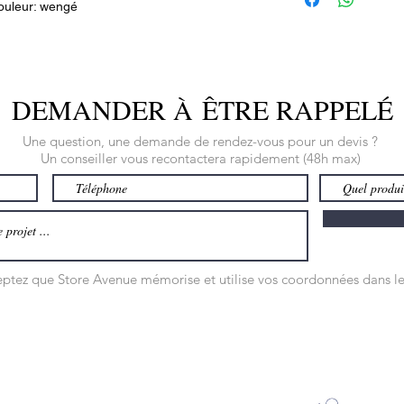
 Couleur: wengé
DEMANDER À ÊTRE RAPPELÉ
Une question, une demande de rendez-vous pour un devis ?
Un conseiller vous recontactera rapidement (48h max)
ceptez que Store Avenue mémorise et utilise vos coordonnées dans le
NOTRE MAGASIN
NOUS CO