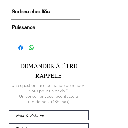
521 g/h
Surface chauffée
8 m2
Puissance
7 300 WATTS
DEMANDER À ÊTRE
RAPPELÉ
Une question, une demande de rendez-
vous pour un devis ?
Un conseiller vous recontactera
rapidement (48h max)