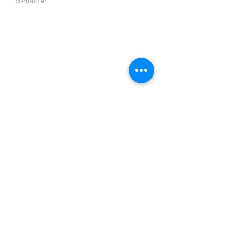
contacter.
NOUS
NOS
CONTACTER
PRODUITS
ADRESSE DU
Pergolas
SHOWROOM
Stores extérieurs
Place léontine vibert
Grands parasols
73200 ALBERTVILLE
Pergolas
HORAIRES D'OUVERTUR
bioclimatiques
E
Fermeture en
Du lundi au
verre
vendredi de 8h00 à
Paravents et
19h00 - Samedi
gardes-corps
8h00 à 12h00 et
Mobiliers
l'aprés-midi sur
Portails et