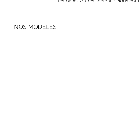
les-bains. Autres secteur ? Nous cont
NOS MODELES
STORE ENROULEUR
Store
enrouleur
avec
caisson
STORE CALIFORNIEN