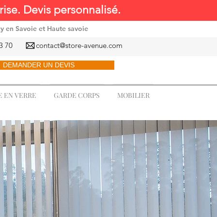
ise. Devis personnalisé.
cy en Savoie et Haute savoie
3 70
contact@store-avenue.com
DEMANDER UN DEVIS
 EN VERRE
GARDE CORPS
MOBILIER