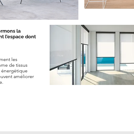
ormons la
nt l’espace dont
ment les
mme de tissus
té énergétique
euvent améliorer
e.